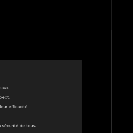
caux.
pect.
eur efficacité.
 sécurité de tous.