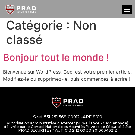
À p
Catégorie :
Non
classé
Bonjour tout le monde !
Bienvenue sur WordPress. Ceci est votre premier article.
Modifiez-le ou supprimez-le, puis commencez à écrire !
Siret 531 251 569 00012 -APE 8010
Autorisation administrative d'exercer (Surveillance - Gardiennage)
délivrée par le Conseil National des Activités Privées de Sécurité à Sté
PRAD SECURITE n° AUT-013 2112 09 30 20130349212